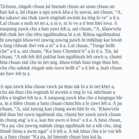
Tichuan, zingah chuan lal hnenah chuan an unau chuan an
han kal a, lal chuan a upa zawk kha a lo zawta, ani chuan, “A,
ka sakawr aia chak zawk engmah awmin ka ring lo ve” a ti a.
Lal chuan a nuih tet tet a, a ni e, ni lo ve a ti lem hlei lova. A
naupang zawk chu a han zawt leh a, ani chuan, “A, khawvela
thil chak ber chu rilru ngaihtuahna hi a ni. Rilrua ngaihtuahna
hi zawngin khawvel zawng zawng pawh hi mitkhap kar lovah
a fang chhuak thei vek a ni” a ti a. Lal chuan, “Tunge hrilh
che” a ti a, ani chuan, “Ka fanu Chemteii’n” a lo ti a. Tin, lal
chuan, “A nih leh thil pakhat han ngaihtuah leh rawh u, chumi
hria chuan sial chu in nei ang, khawvelah hian enge thau ber,
chu chu naktuk zingah min rawn hrilh u” a ti leh a, inah chuan
an haw leh ta a.
A upa zawk kha chuan vawk pa thau tak hi a lo nei kher a,
chu aia thau chu engmah hi awmin a ring lo va, tahchuan a
rilru a tinghet leh ta a. A naupang zawk kha chu a lungngai hle
a, in a thlen chuan a fanu chuan chanchin a lo zawt leh a. A pa
chuan, “A, sial zawng kan chang awm hlei lo ve, ‘Khawvela
thil thau ber rawn ngaihtuah ula, chumi hre zawk zawk chuan
in chang ang’ a ti a, kan hre awm si lova” a ti a. A fanu chuan,
“Ka pa, chu zawng naktuk zinga ngaihtuah tur a nih chu, zing
fimah finna a awm ngai” a ti leh a. A tuk khua chu a lo var leh
a, a fanu chuan “Ka pa, lal hnenah chuan han kal la,