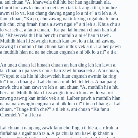
a, ani chuan “A, khawvela thil hlu ber han ngaihtuah ula,
chumi hre zawk chuan in nei tawh tak tak ang a ti a, kan hre
awm si lo va, kan chang dawng ngang lo a ni e” a ti leh a. A
fanu chuan, “Ka pa, chu zawng naktuk zinga ngaihtuah tur a
nih chu, zing fimah finna a awm ngai e” a ti leh a. Khua chu a
lo var leh a, a fanu chuan, “Ka pa, lal hnenah chuan han kal
la, ‘Khawvela thil hlu ber chu muthilh a ni e’ han ti tawh.
Muthilh hlan hi zawngin tumah kan awt lo a nia, mi zawng
zawng hi muthilh hlan chuan kan intluk vek a ni. Lalber pawh
a muthilh hlan na na na chuan engmah a ni bik lo a ni” a ti a.
An unau chuan lal hmaah chuan an han ding leh len lawn a,
lal chuan a upa zawk chu a han zawt hmasa leh a. Ani chuan,
“Nupui te aia hlu hi khawvelah hian engmah awmin ka ring
lo” tiin a chhang a. Lal chuan a nuih leh tet tet a. A naupang
zawk chu a han zawt ve leh a, ani chuan “A, muthilh hi a hlu
ber a ni. Muthilh hlan hi zawngin tumah kan awt lo va, mi
zawng zawng kan intluk vek a ni. Lalber pawh a muthilh hlan
na na na zawngin engmah a ni bik lo a ni” tiin a chhang a. Lal
chuan, “Tunge hrilh che?” a ti leh a, ani chuan “Ka fanu
Chemteii’n” a ti leh a.
Lal chuan a naupang zawk fanu chu fing a ti hle a, a rilruin a
finfiahna a ngaihtuah ta a. A pa chu la mu kawl ip khatin a