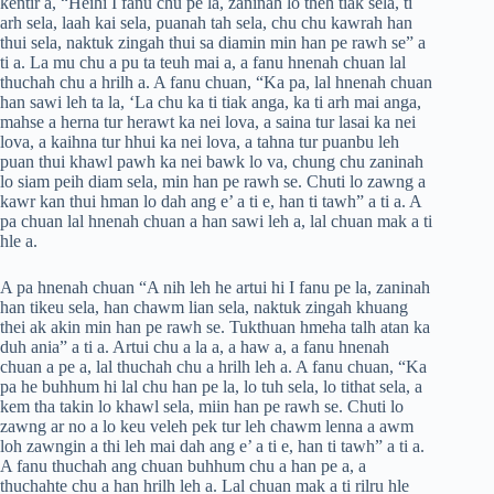
kentir a, “Heihi I fanu chu pe la, zaninah lo theh tiak sela, ti
arh sela, laah kai sela, puanah tah sela, chu chu kawrah han
thui sela, naktuk zingah thui sa diamin min han pe rawh se” a
ti a. La mu chu a pu ta teuh mai a, a fanu hnenah chuan lal
thuchah chu a hrilh a. A fanu chuan, “Ka pa, lal hnenah chuan
han sawi leh ta la, ‘La chu ka ti tiak anga, ka ti arh mai anga,
mahse a herna tur herawt ka nei lova, a saina tur lasai ka nei
lova, a kaihna tur hhui ka nei lova, a tahna tur puanbu leh
puan thui khawl pawh ka nei bawk lo va, chung chu zaninah
lo siam peih diam sela, min han pe rawh se. Chuti lo zawng a
kawr kan thui hman lo dah ang e’ a ti e, han ti tawh” a ti a. A
pa chuan lal hnenah chuan a han sawi leh a, lal chuan mak a ti
hle a.
A pa hnenah chuan “A nih leh he artui hi I fanu pe la, zaninah
han tikeu sela, han chawm lian sela, naktuk zingah khuang
thei ak akin min han pe rawh se. Tukthuan hmeha talh atan ka
duh ania” a ti a. Artui chu a la a, a haw a, a fanu hnenah
chuan a pe a, lal thuchah chu a hrilh leh a. A fanu chuan, “Ka
pa he buhhum hi lal chu han pe la, lo tuh sela, lo tithat sela, a
kem tha takin lo khawl sela, miin han pe rawh se. Chuti lo
zawng ar no a lo keu veleh pek tur leh chawm lenna a awm
loh zawngin a thi leh mai dah ang e’ a ti e, han ti tawh” a ti a.
A fanu thuchah ang chuan buhhum chu a han pe a, a
thuchahte chu a han hrilh leh a. Lal chuan mak a ti rilru hle