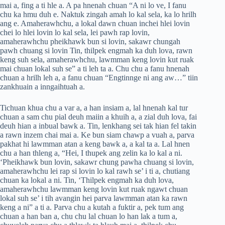
mai a, fing a ti hle a. A pa hnenah chuan “A ni lo ve, I fanu
chu ka hmu duh e. Naktuk zingah amah lo kal sela, ka lo hrilh
ang e. Amaherawhchu, a lokal dawn chuan inchei hlei lovin
chei lo hlei lovin lo kal sela, lei pawh rap lovin,
amaherawhchu pheikhawk bun si lovin, sakawr chungah
pawh chuang si lovin Tin, thilpek engmah ka duh lova, rawn
keng suh sela, amaherawhchu, lawmman keng lovin kut ruak
mai chuan lokal suh se” a ti leh ta a. Chu chu a fanu hnenah
chuan a hrilh leh a, a fanu chuan “Engtinnge ni ang aw…” tiin
zankhuain a inngaihtuah a.
Tichuan khua chu a var a, a han insiam a, lal hnenah kal tur
chuan a sam chu pial deuh maiin a khuih a, a zial duh lova, fai
deuh hian a inbual bawk a. Tin, lenkhang sei tak hian fel takin
a rawn inzem chai mai a. Ke bun siam chawp a vuah a, parva
pakhat hi lawmman atan a keng bawk a, a kal ta a. Lal hnen
chu a han thleng a, “Hei, I thupek ang zelin ka lo kal a ni.
‘Pheikhawk bun lovin, sakawr chung pawha chuang si lovin,
amaherawhchu lei rap si lovin lo kal rawh se’ i ti a, chutiang
chuan ka lokal a ni. Tin, ‘Thilpek engmah ka duh lova,
amaherawhchu lawmman keng lovin kut ruak ngawt chuan
lokal suh se’ i tih avangin hei parva lawmman atan ka rawn
keng a ni” a ti a. Parva chu a kutah a fuktir a, pek tum ang
chuan a han ban a, chu chu lal chuan lo han lak a tum a,