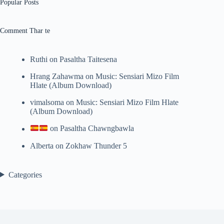
No
Popular Posts
results
Comment Thar te
Ruthi
on
Pasaltha Taitesena
Hrang Zahawma
on
Music: Sensiari Mizo Film
Hlate (Album Download)
vimalsoma
on
Music: Sensiari Mizo Film Hlate
(Album Download)
on
Pasaltha Chawngbawla
Alberta
on
Zokhaw Thunder 5
Categories