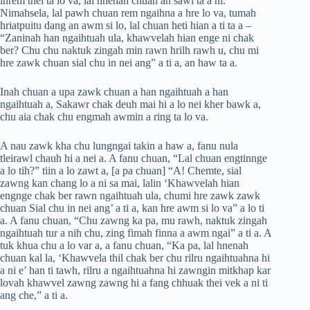
inrem thei ta lo va, lal hnenah chuan an sawi ta a ni.
Nimahsela, lal pawh chuan rem ngaihna a hre lo va, tumah
hriatpuitu dang an awm si lo, lal chuan heti hian a ti ta a –
“Zaninah han ngaihtuah ula, khawvelah hian enge ni chak
ber? Chu chu naktuk zingah min rawn hrilh rawh u, chu mi
hre zawk chuan sial chu in nei ang” a ti a, an haw ta a.
Inah chuan a upa zawk chuan a han ngaihtuah a han
ngaihtuah a, Sakawr chak deuh mai hi a lo nei kher bawk a,
chu aia chak chu engmah awmin a ring ta lo va.
A nau zawk kha chu lungngai takin a haw a, fanu nula
tleirawl chauh hi a nei a. A fanu chuan, “Lal chuan engtinnge
a lo tih?” tiin a lo zawt a, [a pa chuan] “A! Chemte, sial
zawng kan chang lo a ni sa mai, lalin ‘Khawvelah hian
engnge chak ber rawn ngaihtuah ula, chumi hre zawk zawk
chuan Sial chu in nei ang’ a ti a, kan hre awm si lo va” a lo ti
a. A fanu chuan, “Chu zawng ka pa, mu rawh, naktuk zingah
ngaihtuah tur a nih chu, zing fimah finna a awm ngai” a ti a. A
tuk khua chu a lo var a, a fanu chuan, “Ka pa, lal hnenah
chuan kal la, ‘Khawvela thil chak ber chu rilru ngaihtuahna hi
a ni e’ han ti tawh, rilru a ngaihtuahna hi zawngin mitkhap kar
lovah khawvel zawng zawng hi a fang chhuak thei vek a ni ti
ang che,” a ti a.