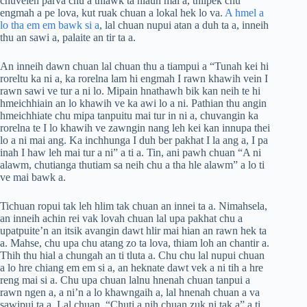
chuveleh parva chu a thlawk ta hlauh mai a, thilpek chu
engmah a pe lova, kut ruak chuan a lokal hek lo va.
A hmel a
lo tha em em bawk si a
, lal chuan nupui atan a duh ta a, inneih
thu an sawi a, palaite an tir ta a.
An inneih dawn chuan lal chuan thu a tiampui a “Tunah kei hi
roreltu ka ni a, ka rorelna lam hi engmah I rawn khawih vein I
rawn sawi ve tur a ni lo. Mipain hnathawh bik kan neih te hi
hmeichhiain an lo khawih ve ka awi lo a ni. Pathian thu angin
hmeichhiate chu mipa tanpuitu mai tur in ni a, chuvangin ka
rorelna te I lo khawih ve zawngin nang leh kei kan innupa thei
lo a ni mai ang. Ka inchhunga I duh ber pakhat I la ang a, I pa
inah I haw leh mai tur a ni” a ti a. Tin, ani pawh chuan “A ni
alawm, chutianga thutiam sa neih chu a tha hle alawm” a lo ti
ve mai bawk a.
Tichuan ropui tak leh hlim tak chuan an innei ta a. Nimahsela,
an inneih achin rei vak lovah chuan lal upa pakhat chu a
upatpuite’n an itsik avangin dawt hlir mai hian an rawn hek ta
a. Mahse, chu upa chu atang zo ta lova, thiam loh an chantir a.
Thih thu hial a chungah an ti tluta a. Chu chu lal nupui chuan
a lo hre chiang em em si a, an heknate dawt vek a ni tih a hre
reng mai si a. Chu upa chuan lalnu hnenah chuan tanpui a
rawn ngen a, a ni’n a lo khawngaih a, lal hnenah chuan a va
sawipui ta a. Lal chuan, “Chuti a nih chuan zuk ni tak a” a ti