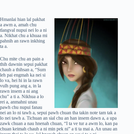
Hmanlai hian lal pakhat
a awm a, amah chu
tlangval nupui nei lo a ni
a. Nikhat chu a khuaa mi
pahnih an rawn inkhing
ta a.
Chu mite chu an pain a
thih dawnin sepui pakhat
chauh a thihsan a, “Sum
leh pai engmah ka nei si
lo va, hei hi in la rawn
vulh pung ang a, in la
rawn insem a ni ang
chu” a ti a. Nikhua a lo
rei a, anmahni unau
pawh chu nupui fanau
nei an lo ni tawh a, sepui pawh chuan tha takin note tam tak a
lo nei tawh a. Tichuan an sial chu an han insem dawn a, a upa
zawk chuan a nau hnenah chuan, “I ta ve tur a awm lo, kan pa
chuan keimah chauh a ni min pek ni” a ti ta mai a. An unau an