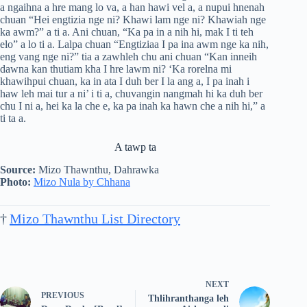
a ngaihna a hre mang lo va, a han hawi vel a, a nupui hnenah
chuan “Hei engtizia nge ni? Khawi lam nge ni? Khawiah nge
ka awm?” a ti a. Ani chuan, “Ka pa in a nih hi, mak I ti teh
elo” a lo ti a. Lalpa chuan “Engtiziaa I pa ina awm nge ka nih,
eng vang nge ni?” tia a zawhleh chu ani chuan “Kan inneih
dawna kan thutiam kha I hre lawm ni? ‘Ka rorelna mi
khawihpui chuan, ka in ata I duh ber I la ang a, I pa inah i
haw leh mai tur a ni’ i ti a, chuvangin nangmah hi ka duh ber
chu I ni a, hei ka la che e, ka pa inah ka hawn che a nih hi,” a
ti ta a.
A tawp ta
Source:
Mizo Thawnthu, Dahrawka
Photo:
Mizo Nula by Chhana
†
Mizo Thawnthu List Directory
NEXT
PREVIOUS
Thlihranthanga leh