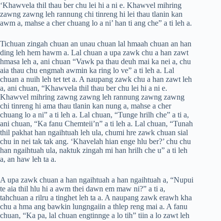
‘Khawvela thil thau ber chu lei hi a ni e. Khawvel mihring
zawng zawng leh rannung chi tinreng hi lei thau tlanin kan
awm a, mahse a cher chuang lo a ni’ han ti ang che” a ti leh a.
Tichuan zingah chuan an unau chuan lal hmaah chuan an han
ding leh hem hawm a. Lal chuan a upa zawk chu a han zawt
hmasa leh a, ani chuan “Vawk pa thau deuh mai ka nei a, chu
aia thau chu engmah awmin ka ring lo ve” a ti leh a. Lal
chuan a nuih leh tet tet a. A naupang zawk chu a han zawt leh
a, ani chuan, “Khawvela thil thau ber chu lei hi a ni e.
Khawvel mihring zawng zawng leh rannung zawng zawng
chi tinreng hi ama thau tlanin kan nung a, mahse a cher
chuang lo a ni” a ti leh a. Lal chuan, “Tunge hrilh che” a ti a,
ani chuan, “Ka fanu Chemteii’n” a ti leh a. Lal chuan, “Tunah
thil pakhat han ngaihtuah leh ula, chumi hre zawk chuan sial
chu in nei tak tak ang. ‘Khavelah hian enge hlu ber?’ chu chu
han ngaihtuah ula, naktuk zingah mi han hrilh che u” a ti leh
a, an haw leh ta a.
A upa zawk chuan a han ngaihtuah a han ngaihtuah a, “Nupui
te aia thil hlu hi a awm thei dawn em maw ni?” a ti a,
tahchuan a rilru a tinghet leh ta a. A naupang zawk erawh kha
chu a hma ang bawkin lungngaiin a thlep reng mai a. A fanu
chuan, “Ka pa, lal chuan engtinnge a lo tih” tiin a lo zawt leh