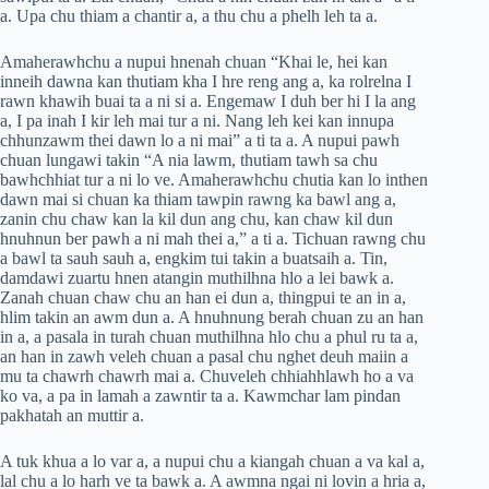
a. Upa chu thiam a chantir a, a thu chu a phelh leh ta a.
Amaherawhchu a nupui hnenah chuan “Khai le, hei kan
inneih dawna kan thutiam kha I hre reng ang a, ka rolrelna I
rawn khawih buai ta a ni si a. Engemaw I duh ber hi I la ang
a, I pa inah I kir leh mai tur a ni. Nang leh kei kan innupa
chhunzawm thei dawn lo a ni mai” a ti ta a. A nupui pawh
chuan lungawi takin “A nia lawm, thutiam tawh sa chu
bawhchhiat tur a ni lo ve. Amaherawhchu chutia kan lo inthen
dawn mai si chuan ka thiam tawpin rawng ka bawl ang a,
zanin chu chaw kan la kil dun ang chu, kan chaw kil dun
hnuhnun ber pawh a ni mah thei a,” a ti a. Tichuan rawng chu
a bawl ta sauh sauh a, engkim tui takin a buatsaih a. Tin,
damdawi zuartu hnen atangin muthilhna hlo a lei bawk a.
Zanah chuan chaw chu an han ei dun a, thingpui te an in a,
hlim takin an awm dun a. A hnuhnung berah chuan zu an han
in a, a pasala in turah chuan muthilhna hlo chu a phul ru ta a,
an han in zawh veleh chuan a pasal chu nghet deuh maiin a
mu ta chawrh chawrh mai a. Chuveleh chhiahhlawh ho a va
ko va, a pa in lamah a zawntir ta a. Kawmchar lam pindan
pakhatah an muttir a.
A tuk khua a lo var a, a nupui chu a kiangah chuan a va kal a,
lal chu a lo harh ve ta bawk a. A awmna ngai ni lovin a hria a,