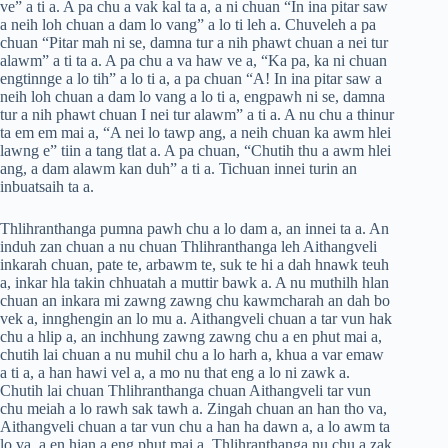
ve” a ti a. A pa chu a vak kal ta a, a ni chuan “In ina pitar saw
a neih loh chuan a dam lo vang” a lo ti leh a. Chuveleh a pa
chuan “Pitar mah ni se, damna tur a nih phawt chuan a nei tur
alawm” a ti ta a. A pa chu a va haw ve a, “Ka pa, ka ni chuan
engtinnge a lo tih” a lo ti a, a pa chuan “A! In ina pitar saw a
neih loh chuan a dam lo vang a lo ti a, engpawh ni se, damna
tur a nih phawt chuan I nei tur alawm” a ti a. A nu chu a thinur
ta em em mai a, “A nei lo tawp ang, a neih chuan ka awm hlei
lawng e” tiin a tang tlat a. A pa chuan, “Chutih thu a awm hlei
ang, a dam alawm kan duh” a ti a. Tichuan innei turin an
inbuatsaih ta a.
Thlihranthanga pumna pawh chu a lo dam a, an innei ta a. An
induh zan chuan a nu chuan Thlihranthanga leh Aithangveli
inkarah chuan, pate te, arbawm te, suk te hi a dah hnawk teuh
a, inkar hla takin chhuatah a muttir bawk a. A nu muthilh hlan
chuan an inkara mi zawng zawng chu kawmcharah an dah bo
vek a, innghengin an lo mu a. Aithangveli chuan a tar vun hak
chu a hlip a, an inchhung zawng zawng chu a en phut mai a,
chutih lai chuan a nu muhil chu a lo harh a, khua a var emaw
a ti a, a han hawi vel a, a mo nu that eng a lo ni zawk a.
Chutih lai chuan Thlihranthanga chuan Aithangveli tar vun
chu meiah a lo rawh sak tawh a. Zingah chuan an han tho va,
Aithangveli chuan a tar vun chu a han ha dawn a, a lo awm ta
lo va, a en hian a eng phut mai a. Thlihranthanga nu chu a zak