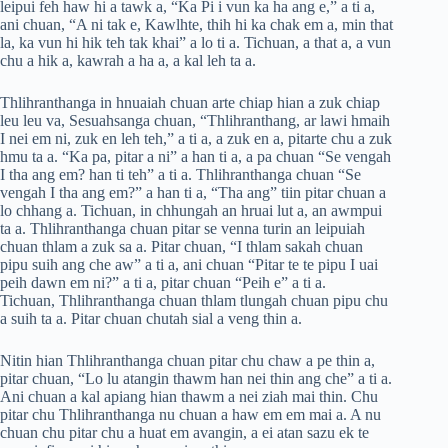
leipui feh haw hi a tawk a, “Ka Pi i vun ka ha ang e,” a ti a,
ani chuan, “A ni tak e, Kawlhte, thih hi ka chak em a, min that
la, ka vun hi hik teh tak khai” a lo ti a. Tichuan, a that a, a vun
chu a hik a, kawrah a ha a, a kal leh ta a.
Thlihranthanga in hnuaiah chuan arte chiap hian a zuk chiap
leu leu va, Sesuahsanga chuan, “Thlihranthang, ar lawi hmaih
I nei em ni, zuk en leh teh,” a ti a, a zuk en a, pitarte chu a zuk
hmu ta a. “Ka pa, pitar a ni” a han ti a, a pa chuan “Se vengah
I tha ang em? han ti teh” a ti a. Thlihranthanga chuan “Se
vengah I tha ang em?” a han ti a, “Tha ang” tiin pitar chuan a
lo chhang a. Tichuan, in chhungah an hruai lut a, an awmpui
ta a. Thlihranthanga chuan pitar se venna turin an leipuiah
chuan thlam a zuk sa a. Pitar chuan, “I thlam sakah chuan
pipu suih ang che aw” a ti a, ani chuan “Pitar te te pipu I uai
peih dawn em ni?” a ti a, pitar chuan “Peih e” a ti a.
Tichuan, Thlihranthanga chuan thlam tlungah chuan pipu chu
a suih ta a. Pitar chuan chutah sial a veng thin a.
Nitin hian Thlihranthanga chuan pitar chu chaw a pe thin a,
pitar chuan, “Lo lu atangin thawm han nei thin ang che” a ti a.
Ani chuan a kal apiang hian thawm a nei ziah mai thin. Chu
pitar chu Thlihranthanga nu chuan a haw em em mai a. A nu
chuan chu pitar chu a huat em avangin, a ei atan sazu ek te