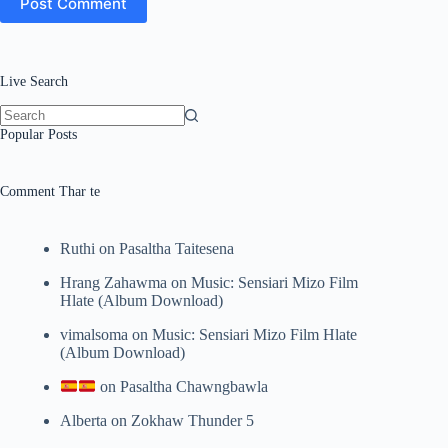
Post Comment
Live Search
No
Popular Posts
results
Comment Thar te
Ruthi
on
Pasaltha Taitesena
Hrang Zahawma
on
Music: Sensiari Mizo Film
Hlate (Album Download)
vimalsoma
on
Music: Sensiari Mizo Film Hlate
(Album Download)
on
Pasaltha Chawngbawla
Alberta
on
Zokhaw Thunder 5