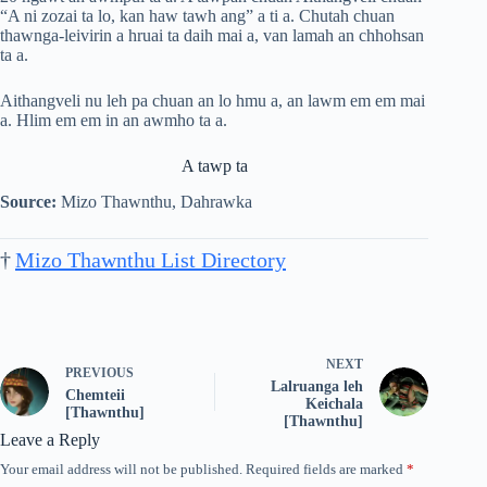
“A ni zozai ta lo, kan haw tawh ang” a ti a. Chutah chuan
thawnga-leivirin a hruai ta daih mai a, van lamah an chhohsan
ta a.
Aithangveli nu leh pa chuan an lo hmu a, an lawm em em mai
a. Hlim em em in an awmho ta a.
A tawp ta
Source:
Mizo Thawnthu, Dahrawka
†
Mizo Thawnthu List Directory
NEXT
PREVIOUS
Lalruanga leh
Chemteii
Keichala
[Thawnthu]
[Thawnthu]
Leave a Reply
Your email address will not be published.
Required fields are marked
*