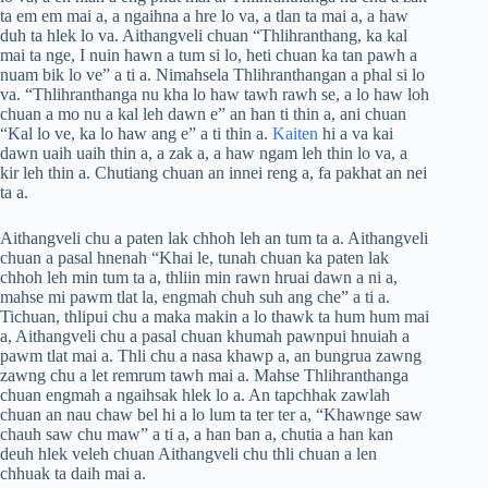
ta em em mai a, a ngaihna a hre lo va, a tlan ta mai a, a haw
duh ta hlek lo va. Aithangveli chuan “Thlihranthang, ka kal
mai ta nge, I nuin hawn a tum si lo, heti chuan ka tan pawh a
nuam bik lo ve” a ti a. Nimahsela Thlihranthangan a phal si lo
va. “Thlihranthanga nu kha lo haw tawh rawh se, a lo haw loh
chuan a mo nu a kal leh dawn e” an han ti thin a, ani chuan
“Kal lo ve, ka lo haw ang e” a ti thin a.
Kaiten
hi a va kai
dawn uaih uaih thin a, a zak a, a haw ngam leh thin lo va, a
kir leh thin a. Chutiang chuan an innei reng a, fa pakhat an nei
ta a.
Aithangveli chu a paten lak chhoh leh an tum ta a. Aithangveli
chuan a pasal hnenah “Khai le, tunah chuan ka paten lak
chhoh leh min tum ta a, thliin min rawn hruai dawn a ni a,
mahse mi pawm tlat la, engmah chuh suh ang che” a ti a.
Tichuan, thlipui chu a maka makin a lo thawk ta hum hum mai
a, Aithangveli chu a pasal chuan khumah pawnpui hnuiah a
pawm tlat mai a. Thli chu a nasa khawp a, an bungrua zawng
zawng chu a let remrum tawh mai a. Mahse Thlihranthanga
chuan engmah a ngaihsak hlek lo a. An tapchhak zawlah
chuan an nau chaw bel hi a lo lum ta ter ter a, “Khawnge saw
chauh saw chu maw” a ti a, a han ban a, chutia a han kan
deuh hlek veleh chuan Aithangveli chu thli chuan a len
chhuak ta daih mai a.