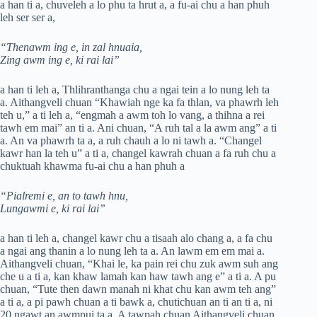
a han ti a, chuveleh a lo phu ta hrut a, a fu-ai chu a han phuh
leh ser ser a,
“Thenawm ing e, in zal hnuaia,
Zing awm ing e, ki rai lai”
a han ti leh a, Thlihranthanga chu a ngai tein a lo nung leh ta
a. Aithangveli chuan “Khawiah nge ka fa thlan, va phawrh leh
teh u,” a ti leh a, “engmah a awm toh lo vang, a thihna a rei
tawh em mai” an ti a. Ani chuan, “A ruh tal a la awm ang” a ti
a. An va phawrh ta a, a ruh chauh a lo ni tawh a. “Changel
kawr han la teh u” a ti a, changel kawrah chuan a fa ruh chu a
chuktuah khawma fu-ai chu a han phuh a
“Pialremi e, an to tawh hnu,
Lungawmi e, ki rai lai”
a han ti leh a, changel kawr chu a tisaah alo chang a, a fa chu
a ngai ang thanin a lo nung leh ta a. An lawm em em mai a.
Aithangveli chuan, “Khai le, ka pain rei chu zuk awm suh ang
che u a ti a, kan khaw lamah kan haw tawh ang e” a ti a. A pu
chuan, “Tute then dawn manah ni khat chu kan awm teh ang”
a ti a, a pi pawh chuan a ti bawk a, chutichuan an ti an ti a, ni
20 ngawt an awmpui ta a. A tawpah chuan Aithangveli chuan