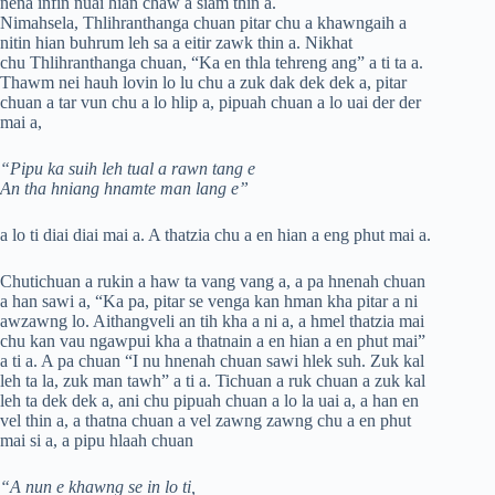
nena infin nuai hian chaw a siam thin a.
Nimahsela, Thlihranthanga chuan pitar chu a khawngaih a
nitin hian buhrum leh sa a eitir zawk thin a. Nikhat
chu Thlihranthanga chuan, “Ka en thla tehreng ang” a ti ta a.
Thawm nei hauh lovin lo lu chu a zuk dak dek dek a, pitar
chuan a tar vun chu a lo hlip a, pipuah chuan a lo uai der der
mai a,
“Pipu ka suih leh tual a rawn tang e
An tha hniang hnamte man lang e”
a lo ti diai diai mai a. A thatzia chu a en hian a eng phut mai a.
Chutichuan a rukin a haw ta vang vang a, a pa hnenah chuan
a han sawi a, “Ka pa, pitar se venga kan hman kha pitar a ni
awzawng lo. Aithangveli an tih kha a ni a, a hmel thatzia mai
chu kan vau ngawpui kha a thatnain a en hian a en phut mai”
a ti a. A pa chuan “I nu hnenah chuan sawi hlek suh. Zuk kal
leh ta la, zuk man tawh” a ti a. Tichuan a ruk chuan a zuk kal
leh ta dek dek a, ani chu pipuah chuan a lo la uai a, a han en
vel thin a, a thatna chuan a vel zawng zawng chu a en phut
mai si a, a pipu hlaah chuan
“A nun e khawng se in lo ti,