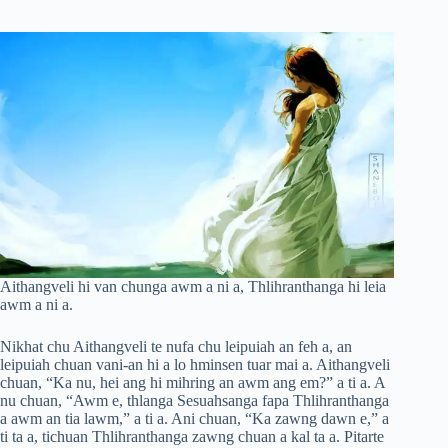
Aithangveli hi van chunga awm a ni a, Thlihranthanga hi leia
awm a ni a.
Nikhat chu Aithangveli te nufa chu leipuiah an feh a, an
leipuiah chuan vani-an hi a lo hminsen tuar mai a. Aithangveli
chuan, “Ka nu, hei ang hi mihring an awm ang em?” a ti a. A
nu chuan, “Awm e, thlanga Sesuahsanga fapa Thlihranthanga
a awm an tia lawm,” a ti a. Ani chuan, “Ka zawng dawn e,” a
ti ta a, tichuan Thlihranthanga zawng chuan a kal ta a. Pitarte