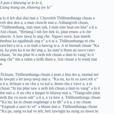
A pan e khawng se in lo ti,
Liang mang aw, khawng aw lo”
a lo ti leh diai diai mai a. Chuveleh Thlihranthanga chuan a
veh den den a, a man chawih mai a. Aithangveli chuan,
“Thlihranthang, min man suh, I nuin min huat em kha” a ti a.
Ani chuan, “Hetiang I nih hre hek lo, pitar emaw a ti che
alawm. A haw tawp lo ang che. Ngawi rawh, kan inneih
theihna ka ngaihtuah ang e” a ti ta a. Thlihranthanga ni chu
zawlnei a ni a, a ni inah a hawng ta a. A ni hnenah chuan “Ka
ni, ka pum ka ti na der ang a, ka nute’n thum an rawn vawr
chuan, ‘In ina pitar hi a neih loh chuan a dam lo vang’ lo ti
ang che” tiin a rukin a hrilh diam a. Ani chuan a lo remti mai
a.
Tichuan, Thlihranthanga chuan a pum a tina der a, mumal nei
lo tawpin a let tawp tawp mai a. “Ka nu, ka ni va zawt teh u”
a ti a, tichuan a nu chu a va kal a, thum chu a vawr a, a ni
chuan “In ina pitar saw a neih loh chuan a dam lo vang” a lo ti
tlat mai a. A nu chu a lungni lo khawp mai a, “Tlangvalin pitar
neih thu va awm suh” a ti a, a va haw a. Thlihranthanga chuan
“Ka nu, ka ni chuan engtinnge a lo tih” a ti a, a nu chuan
“Engmah a sawi lo ve” a tihsan mai a. Thlihranthanga chuan
“Ka pa, nang va kal ve teh, heti zawngin ka nung zo dawn lo