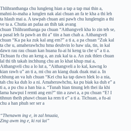
Thlihranthanga chu lungleng hian a tap a tap mai thin a,
mahni-lo-maha a lunglen nak alai chuan an fa te kha a thi leh
ta hlauh mai a. A tawpah chuan ani pawh chu lunglengin a thi
ve ta a. Chutia an pafaa an thih tak avang
chuan Thlihranthanga pa chuan “Aithangveli kha lo zin teh se,
a pasal leh fa pawh an thi a” tiin a han chah a. Aithangveli
chuan “Ka pa ka zuk kal ang em?” a ti a, a pa chuan “Zuk kal
ta che u, amaherawhchu hma deuhvin lo haw ula, tin, in kal
dawn rau rau chuan kan huana fu-ai hi keng ta che u” a ti a.
Tichuan fu chu an keng a, an zuk kal ta a. An zuk thlen chuan
lal thi tih takah inchhung chu an lo khat khup mai a,
Aithangveli chu a lo lut a, “Aithangveli a lo kal, kawng lo
kian rawh u” an ti a, mi chu an kiang duak duak mai a. In
chhung an va luh chuan “Kei chu ka tap dawn hlek lo a nia,
tah chu ka duh lo a ni. Amaherawhchu, ka pu biak ka duh e” a
ti a, a pu chu a han bia a. “Tunah hian tinung leh thei ila khi
lama hawpui I remti ang em?” tiin a zawt a, a pu chuan “E! I
tihnun theih phawt chuan ka rem ti e” a ti a. Tichuan, a fu-ai
chu a han phuh ser ser a
“Thenawm ing e, in zal hnuaia,
Zing awm ing e, ki rai lai”