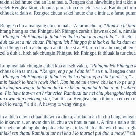
takin sakei hnute chu an la ta mai a. Rengtea chu hlawhtling inti taki
veleh Rengtea farnu chuan a pum a tina der leh ta vak a. Ramhuai tur
chhuak ta daih a. Rengtea chuan sakei hnute chu a intir a, a farnu pumn
Rengtea chu a mangang em em mai a. A farnu chuan,
“Ramsa chi tinre
hrang hrang sa chu Phingnu leh Phingpa zarah a hawnsak zel a, nimahs
“Phingnu leh Phingpa fa thluak ei ila ka dam mai ang ti la,”
a ti leh 
duh tak zet a nih chuan Phingnu leh Phingpa fa thluak ei ila ka dam a
leh Phingpa chu a chungah an tha hle si a. A farnu chu a hmangaih em
zel a duh a, hreh tak chungin Phingnu leh Phingpa fa thluak la tur chuan
Lungngai tak chungin a thei kha an seh vak a,
“Phingnu leh Phingpa k
chhuak leh ta mai a.
“Rengte, eng nge I duh le?”
an ti a. Rengtea chua
“Phingnu leh Phingpa fa thluak ei ila ka dam ang a ti tlat mai si a,”
a 
min laksak lo hram rawh khai. Kan hnute tui erawh chu kan lo pe ang c
an inngaizawng a, tihhlum dan tur che an ngaihtuah thin a ni. I vahbo
a. I lo haw thawm an hriat veleh Ramhuai tur nei chu phengphehlepah 
an awm dun mek ang chu,”
an ti ta a. Rengtea chu a thinur ta em em 
hek lo vang,”
a ti a. A hawng ta vang vang a.
In a thlen dawn chuan thawm a dim a, a ruktein an in chu bangawngah a 
lo inkawm a, an awm dun lai chu a va hmu ta mai a. A rilru a nain a t
tur nei chu phengphehlepah a chang a, tukverhah a thlawk chhuak ngh
thlaki sen thattu Ramhuai tur nei kha I lo thurual pui duh a maw?”
tih