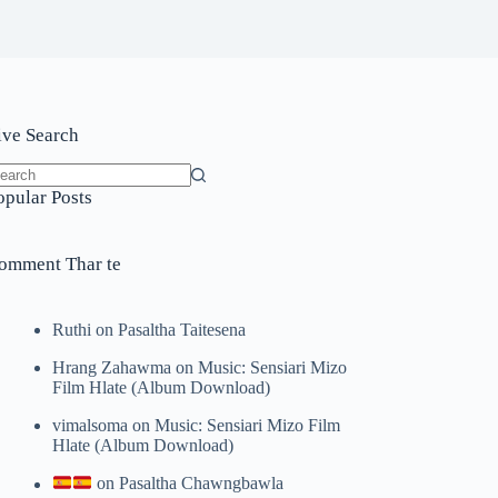
ive Search
o
opular Posts
sults
omment Thar te
Ruthi
on
Pasaltha Taitesena
Hrang Zahawma
on
Music: Sensiari Mizo
Film Hlate (Album Download)
vimalsoma
on
Music: Sensiari Mizo Film
Hlate (Album Download)
on
Pasaltha Chawngbawla