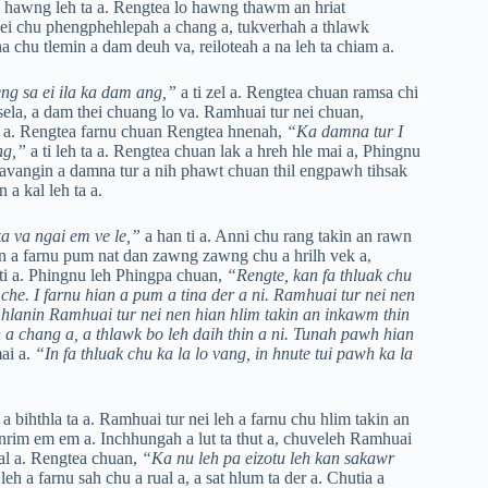
n a hawng leh ta a. Rengtea lo hawng thawm an hriat
 nei chu phengphehlepah a chang a, tukverhah a thlawk
a chu tlemin a dam deuh va, reiloteah a na leh ta chiam a.
ng sa ei ila ka dam ang,”
a ti zel a. Rengtea chuan ramsa chi
ela, a dam thei chuang lo va. Ramhuai tur nei chuan,
ta a. Rengtea farnu chuan Rengtea hnenah,
“Ka damna tur I
ng,”
a ti leh ta a. Rengtea chuan lak a hreh hle mai a, Phingnu
 avangin a damna tur a nih phawt chuan thil engpawh tihsak
 a kal leh ta a.
a va ngai em ve le,”
a han ti a. Anni chu rang takin an rawn
n a farnu pum nat dan zawng zawng chu a hrilh vek a,
ti a. Phingnu leh Phingpa chuan,
“Rengte, kan fa thluak chu
he. I farnu hian a pum a tina der a ni. Ramhuai tur nei nen
 hlanin Ramhuai tur nei nen hian hlim takin an inkawm thin
a chang a, a thlawk bo leh daih thin a ni. Tunah pawh hian
mai a.
“In fa thluak chu ka la lo vang, in hnute tui pawh ka la
bihthla ta a. Ramhuai tur nei leh a farnu chu hlim takin an
hinrim em em a. Inchhungah a lut ta thut a, chuveleh Ramhuai
al a. Rengtea chuan,
“Ka nu leh pa eizotu leh kan sakawr
 leh a farnu sah chu a rual a, a sat hlum ta der a. Chutia a