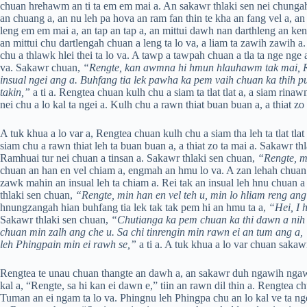
chuan hrehawm an ti ta em em mai a. An sakawr thlaki sen nei chunga
an chuang a, an nu leh pa hova an ram fan thin te kha an fang vel a, an
leng em em mai a, an tap an tap a, an mittui dawh nan darthleng an ken
an mittui chu dartlengah chuan a leng ta lo va, a liam ta zawih zawih a
chu a thlawk hlei thei ta lo va. A tawp a tawpah chuan a tla ta nge nge
va. Sakawr chuan,
“Rengte, kan awmna hi hmun hlauhawm tak mai, Ram
insual ngei ang a. Buhfang tia lek pawha ka pem vaih chuan ka thih pui
takin,”
a ti a. Rengtea chuan kulh chu a siam ta tlat tlat a, a siam rin
nei chu a lo kal ta ngei a. Kulh chu a rawn thiat buan buan a, a thiat zo
A tuk khua a lo var a, Rengtea chuan kulh chu a siam tha leh ta tlat tl
siam chu a rawn thiat leh ta buan buan a, a thiat zo ta mai a. Sakawr th
Ramhuai tur nei chuan a tinsan a. Sakawr thlaki sen chuan,
“Rengte, mi
chuan an han en vel chiam a, engmah an hmu lo va. A zan lehah chuan R
zawk mahin an insual leh ta chiam a. Rei tak an insual leh hnu chuan a
thlaki sen chuan,
“Rengte, min han en vel teh u, min lo hliam reng ang
hnungzangah hian buhfang tia lek tak tak pem hi an hmu ta a,
“Hei, I 
Sakawr thlaki sen chuan,
“Chutianga ka pem chuan ka thi dawn a nih t
chuan min zalh ang che u. Sa chi tinrengin min rawn ei an tum ang a, ‘
leh Phingpain min ei rawh se,”
a ti a. A tuk khua a lo var chuan sakawr 
Rengtea te unau chuan thangte an dawh a, an sakawr duh ngawih ngawih
kal a, “Rengte, sa hi kan ei dawn e,” tiin an rawn dil thin a. Rengtea c
Tuman an ei ngam ta lo va. Phingnu leh Phingpa chu an lo kal ve ta ng