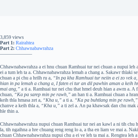
3,859 views
Part 1:
Rairahtea
Part 2:
Chhawnabawrahza
——————–
Chhawnabawrahza a ei hnu chuan Ramhuai tur nei chuan a nupui leh a
ei a tum leh ta a. Chhawnabawrahza lemah a chang a. Sakawr thlaki se
chuan a pi chu a hrilh ru a,
“In pa kha Ramhuai tur neiin a ei zo vek a,
hian in pa lemah a chang a, I faten ei tur an dil pawhin aman a keih h
mai ang,”
a ti a. Ramhuai tur nei chu that hmel deuh hian a awm a. A f
chuan,
“Ka pa sarep min pe rawh,”
an han ti a. Ramhuai chuan a hran
keih thla hmasa zet a,
“Kha u,”
a ti a.
“Ka pa buhtlang min pe rawh,”
chanve a keih thla a,
“Kha u,”
a ti zel a. An pa khawsak dan chu mak an
hle thin a.
Chhawnabawrahza nupui chuan Ramhuai tur nei an kawl a ni tih chu h
la, tih ngaihna a hre chuang reng reng lo a, a tha en liam ve mai a. Nak
chuan Chhawnabawrahza nupui chu a ei ve leh ta mai a. Rengtea leh a