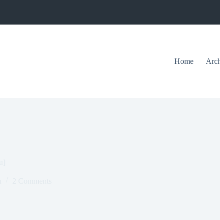
Home
Arch
u]
u
2 Comments