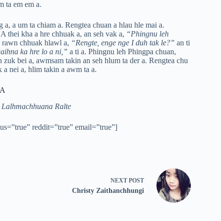
im ta em em a.
 a, a um ta chiam a. Rengtea chuan a hlau hle mai a.
 A thei kha a hre chhuak a, an seh vak a,
“Phingnu leh
n rawn chhuak hlawl a,
“Rengte, enge nge I duh tak le?”
an ti
ihna ka hre lo a ni,”
a ti a. Phingnu leh Phingpa chuan,
an zuk bei a, awmsam takin an seh hlum ta der a. Rengtea chu
a nei a, hlim takin a awm ta a.
TA
– Lalhmachhuana Ralte
lus=”true” reddit=”true” email=”true”]
NEXT
POST
Christy Zaithanchhungi