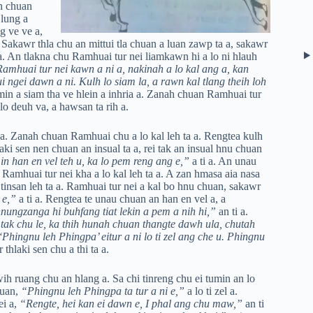
h chuan
 lung a
g ve ve a,
. Sakawr thla chu an mittui tla chuan a luan zawp ta a, sakawr
 a. An tlakna chu Ramhuai tur nei liamkawn hi a lo ni hlauh
huai tur nei kawn a ni a, nakinah a lo kal ang a, kan
 ngei dawn a ni. Kulh lo siam la, a rawn kal tlang theih loh
awmin a siam tha ve hlein a inhria a. Zanah chuan Ramhuai tur
 lo deuh va, a hawsan ta rih a.
at a. Zanah chuan Ramhuai chu a lo kal leh ta a. Rengtea kulh
laki sen nen chuan an insual ta a, rei tak an insual hnu chuan
n han en vel teh u, ka lo pem reng ang e,”
a ti a. An unau
amhuai tur nei kha a lo kal leh ta a. A zan hmasa aia nasa
 tinsan leh ta a. Ramhuai tur nei a kal bo hnu chuan, sakawr
 e,”
a ti a. Rengtea te unau chuan an han en vel a, a
hnungzanga hi buhfang tiat lekin a pem a nih hi,”
an ti a.
ak chu le, ka thih hunah chuan thangte dawh ula, chutah
Phingnu leh Phingpa’ eitur a ni lo ti zel ang che u. Phingnu
thlaki sen chu a thi ta a.
 ruang chu an hlang a. Sa chi tinreng chu ei tumin an lo
huan,
“Phingnu leh Phingpa ta tur a ni e,”
a lo ti zel a.
ei a,
“Rengte, hei kan ei dawn e, I phal ang chu maw,”
an ti