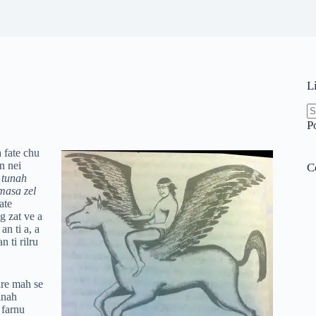
L
N
P
re
 fate chu
n nei
C
 tunah
masa zel
ate
g zat ve a
an ti a, a
 ti rilru
re mah se
inah
 farnu