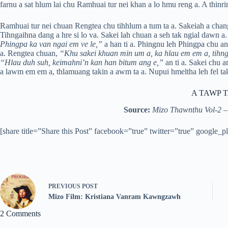
farnu a sat hlum lai chu Ramhuai tur nei khan a lo hmu reng a. A thinr
Ramhuai tur nei chuan Rengtea chu tihhlum a tum ta a. Sakeiah a chang
Tihngaihna dang a hre si lo va. Sakei lah chuan a seh tak ngial dawn a.
Phingpa ka van ngai em ve le,”
a han ti a. Phingnu leh Phingpa chu a
a. Rengtea chuan,
“Khu sakei khuan min um a, ka hlau em em a, tihnga
“Hlau duh suh, keimahni’n kan han bitum ang e,”
an ti a. Sakei chu 
a lawm em em a, thlamuang takin a awm ta a. Nupui hmeltha leh fel tak 
A TAWP 
Source:
Mizo Thawnthu Vol-2 
[share title=”Share this Post” facebook=”true” twitter=”true” google_p
PREVIOUS
POST
Mizo Film: Kristiana Vanram Kawngzawh
2 Comments