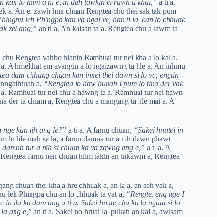
tan kan lo hum a ni e, in duh tawkin ei rawh u khai,”
a ti a.
 vek a. An ei zawh hnu chuan Rengtea chu thei sak tak pum
Phingnu leh Phingpa kan va ngai ve, han ti la, kan lo chhuak
ak zel ang,”
an ti a. An kalsan ta a. Rengtea chu a lawm ta
at chu Rengtea vahbo hlanin Ramhuai tur nei kha a lo kal a.
 a. A hmelthat em avangin a lo ngaizawng ta hle a. An inhmu
ea dam chhung chuan kan innei thei dawn si lo va, engtin
 inngaihtuah a,
“Rengtea lo haw hunah I pum lo tina der vak
 ti a. Ramhuai tur nei chu a hawng ta a. Ramhuai tur nei hawn
na der ta chiam a, Rengtea chu a mangang ta hle mai a. A
 nge kan tih ang le?”
a ti a. A farnu chuan,
“Sakei hnutei in
am lo hle mah se la, a farnu damna tur a nih dawn phawt
 damna tur a nih si chuan ka va zawng ang e,”
a ti a. A
a. Rengtea farnu nen chuan hlim takin an inkawm a, Rengtea
ng chuan thei kha a hre chhuak a, an la a, an seh vak a,
nu leh Phingpa chu an lo chhuak ta vat a,
“Rengte, eng nge I
 in ila ka dam ang a ti a. Sakei hnute chu ka la ngam si lo
la ang e,
” an ti a. Sakei no hruai lai pukah an kal a, awlsam