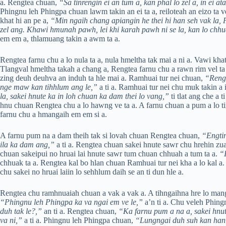
a. Rengtea chuan,
“Sa tinrengin ei an tum a, kan phal lo zel a, in ei a
Phingnu leh Phingpa chuan lawm takin an ei ta a, reiloteah an eizo ta
khat hi an pe a,
“Min ngaih chang apiangin he thei hi han seh vak la, 
zel ang. Khawi hmunah pawh, lei khi karah pawh ni se la, kan lo chhu
em em a, thlamuang takin a awm ta a.
Rengtea farnu chu a lo nula ta a, nula hmeltha tak mai a ni a. Vawi kh
Tlangval hmeltha takah a chang a, Rengtea farnu chu a rawn rim vel ta
zing deuh deuhva an induh ta hle mai a. Ramhuai tur nei chuan,
“Rengt
nge maw kan tihhlum ang le,”
a ti a. Ramhuai tur nei chu muk takin a
la, sakei hnute ka in loh chuan ka dam thei lo vang,”
ti tlat ang che a
hnu chuan Rengtea chu a lo hawng ve ta a. A farnu chuan a pum a lo ti
farnu chu a hmangaih em em si a.
A farnu pum na a dam theih tak si lovah chuan Rengtea chuan,
“Engtin
ila ka dam ang,”
a ti a. Rengtea chuan sakei hnute sawr chu hrehin zu
chuan sakeipui no hruai lai hnute sawr tum chuan chhuah a tum ta a.
“I
chhuak ta a. Rengtea kal bo hlan chuan Ramhuai tur nei kha a lo kal 
chu sakei no hruai laiin lo sehhlum daih se an ti dun hle a.
Rengtea chu ramhnuaiah chuan a vak a vak a. A tihngaihna hre lo manga
“Phingnu leh Phingpa ka va ngai em ve le,”
a’n ti a. Chu veleh Phing
duh tak le?,”
an ti a. Rengtea chuan,
“Ka farnu pum a na a, sakei hnute
va ni,”
a ti a. Phingnu leh Phingpa chuan,
“Lungngai duh suh kan han 