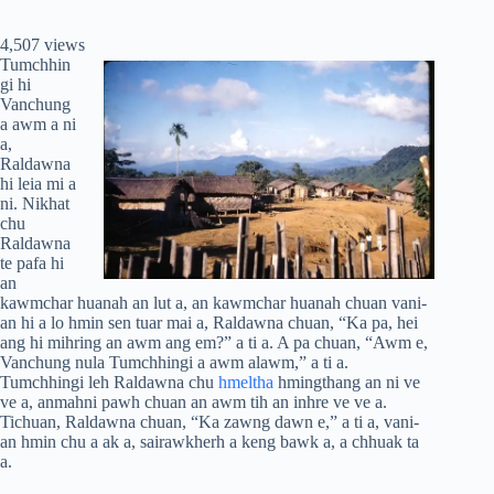
4,507 views
Tumchhin
gi hi
Vanchung
a awm a ni
a,
Raldawna
hi leia mi a
ni. Nikhat
chu
Raldawna
te pafa hi
an
kawmchar huanah an lut a, an kawmchar huanah chuan vani-
an hi a lo hmin sen tuar mai a, Raldawna chuan, “Ka pa, hei
ang hi mihring an awm ang em?” a ti a. A pa chuan, “Awm e,
Vanchung nula Tumchhingi a awm alawm,” a ti a.
Tumchhingi leh Raldawna chu
hmeltha
hmingthang an ni ve
ve a, anmahni pawh chuan an awm tih an inhre ve ve a.
Tichuan, Raldawna chuan, “Ka zawng dawn e,” a ti a, vani-
an hmin chu a ak a, sairawkherh a keng bawk a, a chhuak ta
a.