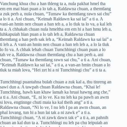
Vanchung khua chu a han thleng ta a, nula pakhat hmel tha
em em mai hian puan a lo tah a, Raldawna chuan, a themtlang
a zuk perh a, nula chuan, “Tumaw ka themtlang rawn sai chu”
a lo ti a. Ani chuan, “Keimah Raldawn ka sai lai” a ti a. A
vani-an hmin nen chuan a han teh a, a lo tluk ta lo va, a kal leh
ta a. A chhakah chuan nula hmeltha em em hi a han hmu leh a,
luhkapuiah hian puan a lo tah leh a, Raldawna chuan
themtlang a han perh sak leh a, “Keimah Raldawn ka sai lai” a
ti leh a. A vani-an hmin nen chuan a han teh leh a, a lo la tluk
lo fo va. A chhak lehah chuan Tumchhingi chuan puan a lo
tah ve a, Raldawna chuan themtlang chu a han perh a, ani
chuan, “Tumaw ka themtlang rawn sai chu,” a ti a. Ani chuan,
“Keimah Raldawn ka sai lai,” a ti a, a van-an hmin chuan a lo
tluk ta miah lova, “Hei zet hi a ni Tumchhingi chu” a ti ta a.
Tumchhingi puantahna bulah chuan a zuk kal a, thu tinreng an
sawi dun a. A tawpah chuan Raldawna chuan, “Khai le!
Tumchhing, hawh kan khaw lamah ka hruai hawng ang che,”
a ti a. Ani chuan, “E, ni lo ve. Ka nu leh ka pa pawh an awm
si lova, engtinnge chuti maia ka kal theih ang” a ti a.
Raldawna chuan, “Ni lo ve, I nu leh I pa an awm chuan, an
phal lovang, tun hi a hun lai tak a ni zawk e” a ti a.
Tumchhingi chuan, “A ni zawk dawn tak e” a ti a, an pahnih
chuan an kal dun ta a. Tumchhingi nu leh pa chu leipuiah an