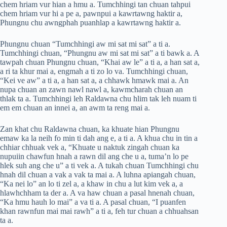
chem hriam vur hian a hmu a. Tumchhingi tan chuan tahpui
chem hriam vur hi a pe a, pawnpui a kawrtawng haktir a,
Phungnu chu awngphah puanhlap a kawrtawng haktir a.
Phungnu chuan “Tumchhingi aw mi sat mi sat” a ti a.
Tumchhingi chuan, “Phungnu aw mi sat mi sat” a ti bawk a. A
tawpah chuan Phungnu chuan, “Khai aw le” a ti a, a han sat a,
a ri ta khur mai a, engmah a ti zo lo va. Tumchhingi chuan,
“Kei ve aw” a ti a, a han sat a, a chhawk hmawk mai a. An
nupa chuan an zawn nawl nawl a, kawmcharah chuan an
thlak ta a. Tumchhingi leh Raldawna chu hlim tak leh nuam ti
em em chuan an innei a, an awm ta reng mai a.
Zan khat chu Raldawna chuan, ka khuate hian Phungnu
emaw ka la neih fo min ti dah ang e, a ti a. A khua chu in tin a
chhiar chhuak vek a, “Khuate u naktuk zingah chuan ka
nupuiin chawfun hnah a rawn dil ang che u a, tuma’n lo pe
hlek suh ang che u” a ti vek a. A tukah chuan Tumchhingi chu
hnah dil chuan a vak a vak ta mai a. A luhna apiangah chuan,
“Ka nei lo” an lo ti zel a, a khaw in chu a lut kim vek a, a
hlawhchham ta der a. A va haw chuan a pasal hnenah chuan,
“Ka hmu hauh lo mai” a va ti a. A pasal chuan, “I puanfen
khan rawnfun mai mai rawh” a ti a, feh tur chuan a chhuahsan
ta a.