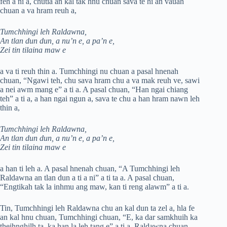
feh a ni a, chutia an kal tak hnu chuan sava te hi an vauah
chuan a va hram reuh a,
Tumchhingi leh Raldawna,
An tlan dun dun, a nu’n e, a pa’n e,
Zei tin tilaina maw e
a va ti reuh thin a. Tumchhingi nu chuan a pasal hnenah
chuan, “Ngawi teh, chu sava hram chu a va mak reuh ve, sawi
a nei awm mang e” a ti a. A pasal chuan, “Han ngai chiang
teh” a ti a, a han ngai ngun a, sava te chu a han hram nawn leh
thin a,
Tumchhingi leh Raldawna,
An tlan dun dun, a nu’n e, a pa’n e,
Zei tin tilaina maw e
a han ti leh a. A pasal hnenah chuan, “A Tumchhingi leh
Raldawna an tlan dun a ti a ni” a ti ta a. A pasal chuan,
“Engtikah tak la inhmu ang maw, kan ti reng alawm” a ti a.
Tin, Tumchhingi leh Raldawna chu an kal dun ta zel a, hla fe
an kal hnu chuan, Tumchhingi chuan, “E, ka dar samkhuih ka
theihnghilh ta, ka han la leh tang e” a ti a. Raldawna chuan,