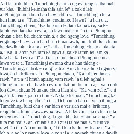
A ti leh roh thin a. Tumchhingi chu lo ngawi reng se tha mai
tur kha, “Ihihihi keimaha thla asin le” a zuk ti leh
a. Phungpuinu chu a han hawi chho va, Tumchhingi chu a
han hmu ta a, “Tumchhing, engtinnge I lawn?” a han ti a,
Tumchhingi chuan, “Ka lu lamin lei lam ka hawi a, ka ke
lamin van lam ka hawi a, ka lawn mai a ni” a ti a. Phungnu
chuan a han bei chiam thin a, a thei ngang lova. “Tumchhing,
engtinnge I lawn, mi han hrilh thuai rawh, min hrilh loh chuan
ka dawlh tak tak ang che,” a ti a. Tumchhingi chuan a hlau ta
a, “Ka lu lamin van lam ka hawi a, ka ke lamin lei lam ka
hawi a, ka lawn a ni” a ti ta a. Chutichuan Phungnu chu a
lawn ve ta a. Tumchhingi awmna chu a han thleng a,
“Tumchhing, in hrik en ang” a ti a. Ani chuan a hnial ngam si
lova, an in hrik en ta a. Phungnu chuan, “Ka hrik en hmasa
rawh,” a ti a “I hmuh apiang vam rawh” a ti leh nghal a,
Phungnu hrik chu bawkbawn-rul tiat pui hi an ni a, a vam duh
loh dawn chuan Phungnu chu a hlau si a, “Ka vam zel e,” a ti
a, a ruk hian a paih ru thin a. Nakinah chuan, “Tumchhing ka
lo en ve tawh ang che,” a ti a. Tichuan, a han en ve ta thung a.
Tumchhingi lulei chu a var hian a var siah mai a, hrik reng
reng chu a hmu ta awzawng lova. A lulei var sir ser chu a it ta
em em mai a. “Tumchhing, I ngun kha ka lo bun ve ang e,” a
ti ta roh mai a, ani chuan a hlau zual ta hle mai a, “Bun ve
rawh” a ti a. A han buntir a, “I thi kha ka lo awrh ang e,” a ti
leh a, a pe lo ngam si lova, a pe zel a, a tawpah chuan a dawlh