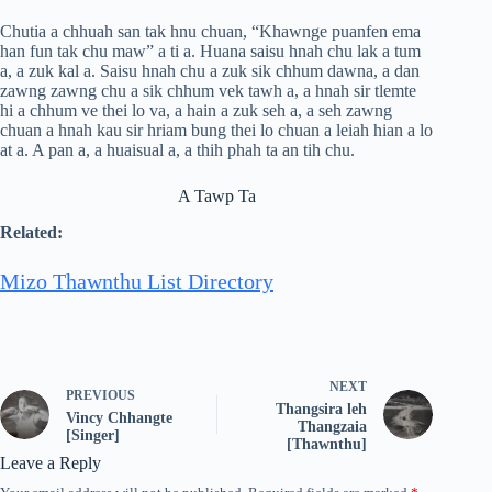
Chutia a chhuah san tak hnu chuan, “Khawnge puanfen ema
han fun tak chu maw” a ti a. Huana saisu hnah chu lak a tum
a, a zuk kal a. Saisu hnah chu a zuk sik chhum dawna, a dan
zawng zawng chu a sik chhum vek tawh a, a hnah sir tlemte
hi a chhum ve thei lo va, a hain a zuk seh a, a seh zawng
chuan a hnah kau sir hriam bung thei lo chuan a leiah hian a lo
at a. A pan a, a huaisual a, a thih phah ta an tih chu.
A Tawp Ta
Related:
Mizo Thawnthu List Directory
NEXT
PREVIOUS
Thangsira leh
Vincy Chhangte
Thangzaia
[Singer]
[Thawnthu]
Leave a Reply