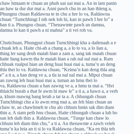
chaw hmuam te chuan an phuh uai uai mai a. An in lam panin
an haw ta dur dur mai a. Anni pawh chu in an han thleng a,
Phungnu chuan Raldawna te in chu a hre lo va, Raldawna
chuan “Tumchhingi I nih nek loh hi, kan in pawh I hre lo” a
han ti a. Phungnu chuan, “Thenawmte pawh an damna,
damna lo kan ti pawh a ni mahna” a ti vei roh va.
Chutichuan, Phungpui chuan Tumchhingi kha a dailenaah a e
chuak leh a. Haite chi-ah a chang a, a lo to va, a lo lian a,
thing ler sang deuh maiah hian a zam a, sang tak maiah chuan
haite liang kawm tha fe maiah hian a rah nal nal mai a. Ram
chhuak rualpui hian an deng huai huai mai a, tuma’n an deng
thla thei lo va. Raldawna chuan, “Keima’n kan deng thla ang
e” a ti a, a han deng ve a, a tla ta nal nal mai a. Mipui chuan
an zawng leh huai huai mai a, tuman an hmu thei lo
va, Raldawna chuan a han zawng ve a, a hmu ta mai a. “Hei
thlaichi burah a that fe awm hi maw le” a ti a, a hawn a, a verh
a, khum mawng bang lerah a tar ta a. A chhungah chuan
Tumchhingi chu a lo awm reng mai a, an feh hlan chuan an
chaw te, an chawhmeh te chu alo chhum hmin sak dim diam
thin a. A siam peih hnu chuan, Haite chhungah chuan a luh bo
san leh daih thin a. Raldawna chuan, “Tunge kan chaw lo
chhum leh diam thin chu,” a ti a. An thenawnte a zawh veleh
tuma’n ka hria an ti si lo va Raldawna chuan, “Ka en thla teh