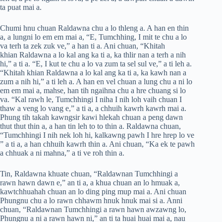
ta puat mai a.
Chumi hnu chuan Raldawna chu a lo thleng a. A han en thin
a, a lungni lo em em mai a, “E, Tumchhing, I mit te chu a lo
va terh ta zek zuk ve,” a han ti a. Ani chuan, “Khitah
khian Raldawna a lo kal ang ka ti a, ka thlir nan a terh a nih
hi,” a ti a. “E, I kut te chu a lo va zum ta sel sul ve,” a ti leh a.
“Khitah khian Raldawna a lo kal ang ka ti a, ka kawh nan a
zum a nih hi,” a ti leh a. A han en vel chuan a lung chu a ni lo
em em mai a, mahse, han tih ngaihna chu a hre chuang si lo
va. “Kal rawh le, Tumchhingi I niha I nih loh vaih chuan I
thaw a veng lo vang e,” a ti a, a chhuih kawrh kawrh mai a.
Phung tih takah kawngsir kawi hlekah chuan a peng dawn
thut thut thin a, a han tin leh to to thin a. Raldawna chuan,
“Tumchhingi I nih nek loh hi, kalkawng pawh I hre hrep lo ve
” a ti a, a han chhuih kawrh thin a. Ani chuan, “Ka ek te pawh
a chhuak a ni mahna,” a ti ve roh thin a.
Tin, Raldawna khuate chuan, “Raldawnan Tumchhingi a
rawn hawn dawn e,” an ti a, a khua chuan an lo hmuak a,
kawtchhuahah chuan an lo ding ping mup mai a. Ani chuan
Phungnu chu a lo rawn chhawm hnuk hnuk mai si a. Anni
chuan, “Raldawnan Tumchhingi a rawn hawn awzawng lo,
Phungnu a ni a rawn hawn ni,” an ti ta huai huai mai a, nau