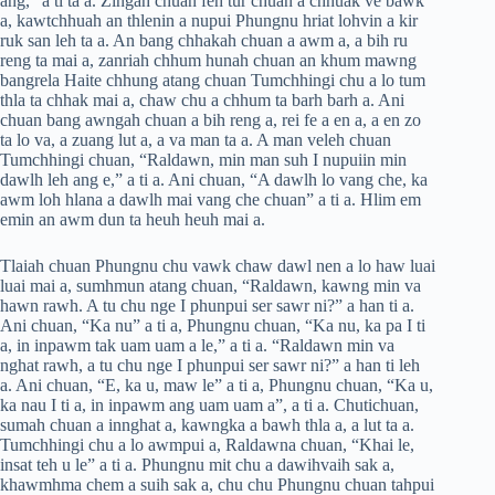
ang,” a ti ta a. Zingah chuan feh tur chuan a chhuak ve bawk
a, kawtchhuah an thlenin a nupui Phungnu hriat lohvin a kir
ruk san leh ta a. An bang chhakah chuan a awm a, a bih ru
reng ta mai a, zanriah chhum hunah chuan an khum mawng
bangrela Haite chhung atang chuan Tumchhingi chu a lo tum
thla ta chhak mai a, chaw chu a chhum ta barh barh a. Ani
chuan bang awngah chuan a bih reng a, rei fe a en a, a en zo
ta lo va, a zuang lut a, a va man ta a. A man veleh chuan
Tumchhingi chuan, “Raldawn, min man suh I nupuiin min
dawlh leh ang e,” a ti a. Ani chuan, “A dawlh lo vang che, ka
awm loh hlana a dawlh mai vang che chuan” a ti a. Hlim em
emin an awm dun ta heuh heuh mai a.
Tlaiah chuan Phungnu chu vawk chaw dawl nen a lo haw luai
luai mai a, sumhmun atang chuan, “Raldawn, kawng min va
hawn rawh. A tu chu nge I phunpui ser sawr ni?” a han ti a.
Ani chuan, “Ka nu” a ti a, Phungnu chuan, “Ka nu, ka pa I ti
a, in inpawm tak uam uam a le,” a ti a. “Raldawn min va
nghat rawh, a tu chu nge I phunpui ser sawr ni?” a han ti leh
a. Ani chuan, “E, ka u, maw le” a ti a, Phungnu chuan, “Ka u,
ka nau I ti a, in inpawm ang uam uam a”, a ti a. Chutichuan,
sumah chuan a innghat a, kawngka a bawh thla a, a lut ta a.
Tumchhingi chu a lo awmpui a, Raldawna chuan, “Khai le,
insat teh u le” a ti a. Phungnu mit chu a dawihvaih sak a,
khawmhma chem a suih sak a, chu chu Phungnu chuan tahpui