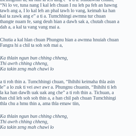
“Ni lo ve, tuna nang I kal leh chuan I nu leh pa feh an hawng
tawh ang a, I lo kal leh an phal tawh lo vang, keimah ka han
kal ta zawk ang e” a ti a. Tumchhingi awmna tur chuan
thangte nuam fe, sang deuh hian a dawh sak a, chutah chuan a
dah a, a kal ta vang vang mai a.
Chutia a kal hlan chuan Phungnu hian a awmna hnuiah chuan
Fangra hi a chil ta soh soh mai a,
Ka thlain ngun bun chhing chheng,
Thi awrh chhing chheng,
Ka takin zeng mah chawi lo
a ti roh thin a. Tumchhingi chuan, “Ihihihi keimaha thla asin
le” a lo zuk ti vei awr awr a. Phungnu chuanin, “Ihihihi ti leh
la ka han dawlh uak uak ang che” a ti roh thin a. Tichuan, a
han chil leh soh soh thin a, a han chil pah chuan Tumchhingi
thla chu a hmu thin a, ama thla emaw tiin,
Ka thlain ngun bun chhing chheng,
Thi awrh chhing chheng,
Ka takin zeng mah chawi lo