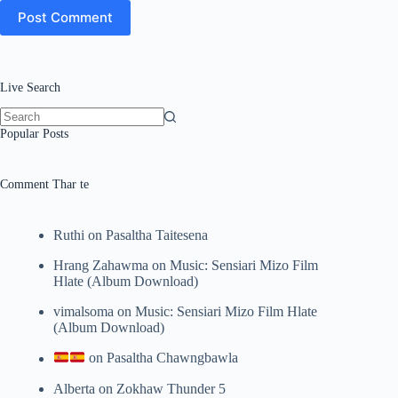
Post Comment
Live Search
No
Popular Posts
results
Comment Thar te
Ruthi
on
Pasaltha Taitesena
Hrang Zahawma
on
Music: Sensiari Mizo Film
Hlate (Album Download)
vimalsoma
on
Music: Sensiari Mizo Film Hlate
(Album Download)
on
Pasaltha Chawngbawla
Alberta
on
Zokhaw Thunder 5